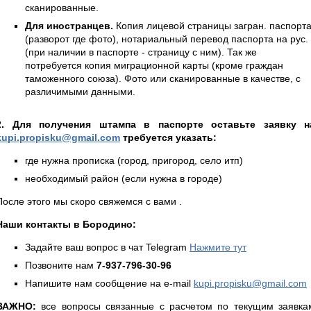
сканированные.
Для иностранцев.
Копия лицевой страницы загран. паспорт
(разворот где фото), нотариальный перевод паспорта на рус.
(при наличии в паспорте - страницу с ним). Так же
потребуется копия миграционной карты (кроме граждан
таможенного союза). Фото или сканированные в качестве, с
различимыми данными.
2. Для получения штампа в паспорте оставьте заявку н
kupi.propisku@gmail.com
требуется указать:
где нужна прописка (город, пригород, село итп)
необходимый район (если нужна в городе)
После этого мы скоро свяжемся с вами .
Наши контакты в Бородино:
Задайте ваш вопрос в чат Telegram
Нажмите тут
Позвоните нам
7-937-796-30-96
Напишите нам сообщение на e-mail
kupi.propisku@gmail.com
ВАЖНО:
все вопросы связанные с расчетом по текущим заявка