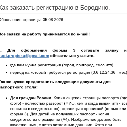
Как заказать регистрацию в Бородино.
Обновление страницы: 05.08.2026
Все заявки на работу принимаются по e-mail!
1. Для оформления формы 3 оставьте заявку н
kupi.propisku@gmail.com
обязательно укажите:
где вам нужна регистрация (город, пригород, село итп)
период на который требуется регистрация (3,6,12,24,36.. мес
Так же нужно предоставить следующие документы для
паспортного стола:
Для граждан России.
Копия лицевой страницы паспорта (гд
фото) - полностью разворот (ФИО, кем и когда выдан итп - вс
вносится в свидетельство), страницы с пропиской (штамп или
форма 3). Для детей не получивших паспорт - копия
свидетельства о рождении (А4). Изображение должно быть
качественным, с четко читаемыми данными. Фото или